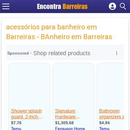
Encontra
Barreiras
Cadastrar empresa
Fazer login
acessórios para banheiro em
Criar conta
Barreiras - BAnheiro em Barreiras