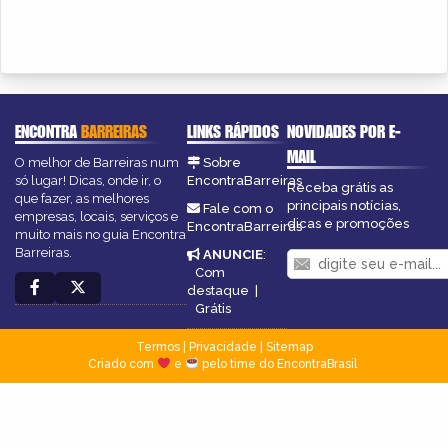
ENCONTRA
BARREIRAS
LINKS RÁPIDOS
NOVIDADES POR E-
MAIL
O melhor de Barreiras num
Sobre
só lugar! Dicas, onde ir, o
EncontraBarreiras
Receba grátis as
que fazer, as melhores
principais notícias,
Fale com o
empresas, locais, serviços e
dicas e promoções
EncontraBarreiras
muito mais no guia Encontra
Barreiras.
ANUNCIE
:
Com
destaque
|
Grátis
Termos
|
Privacidade
|
Sitemap
Criado com
e
pelo time do EncontraBrasil