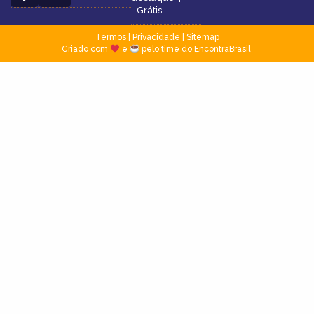
Grátis
Termos
|
Privacidade
|
Sitemap
Criado com
e
pelo time do EncontraBrasil