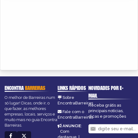
ENCONTRA
BARREIRAS
LINKS RÁPIDOS
NOVIDADES POR E-
MAIL
O melhor de Barreiras num
Sobre
só lugar! Dicas, onde ir, o
EncontraBarreiras
Receba grátis as
que fazer, as melhores
principais notícias,
Fale com o
empresas, locais, serviços e
dicas e promoções
EncontraBarreiras
muito mais no guia Encontra
Barreiras.
ANUNCIE
:
Com
destaque
|