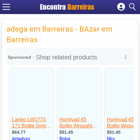
Encontra
Barreiras
Cadastrar empresa
Fazer login
adega em Barreiras - BAzar em
Criar conta
Barreiras