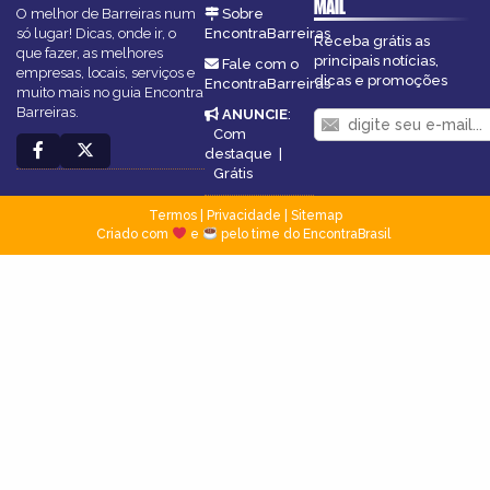
MAIL
O melhor de Barreiras num
Sobre
só lugar! Dicas, onde ir, o
EncontraBarreiras
Receba grátis as
que fazer, as melhores
principais notícias,
Fale com o
empresas, locais, serviços e
dicas e promoções
EncontraBarreiras
muito mais no guia Encontra
Barreiras.
ANUNCIE
:
Com
destaque
|
Grátis
Termos
|
Privacidade
|
Sitemap
Criado com
e
pelo time do EncontraBrasil