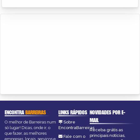
ENCONTRA
BARREIRAS
LINKS RÁPIDOS
NOVIDADES POR E-
MAIL
O melhor de Barreiras num
Sobre
só lugar! Dicas, onde ir, o
EncontraBarreiras
Receba grátis as
que fazer, as melhores
principais notícias,
Fale com o
empresas, locais, serviços e