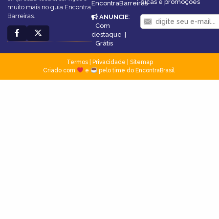
dicas e promoções
EncontraBarreiras
muito mais no guia Encontra
Barreiras.
ANUNCIE
:
Com
destaque
|
Grátis
Termos
|
Privacidade
|
Sitemap
Criado com
e
pelo time do EncontraBrasil