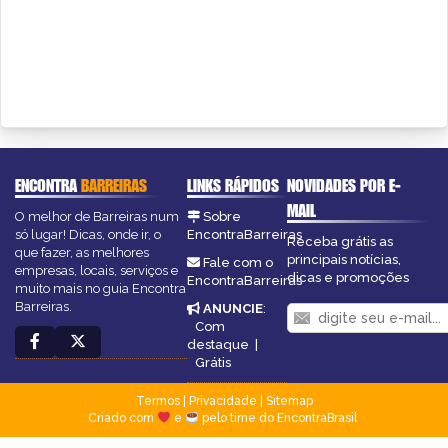
ENCONTRA
BARREIRAS
LINKS RÁPIDOS
NOVIDADES POR E-
MAIL
O melhor de Barreiras num
Sobre
só lugar! Dicas, onde ir, o
EncontraBarreiras
Receba grátis as
que fazer, as melhores
principais notícias,
Fale com o
empresas, locais, serviços e
dicas e promoções
EncontraBarreiras
muito mais no guia Encontra
Barreiras.
ANUNCIE
:
Com
destaque
|
Grátis
Termos
|
Privacidade
|
Sitemap
Criado com
e
pelo time do EncontraBrasil