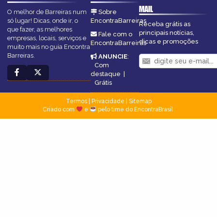
MAIL
O melhor de Barreiras num
Sobre
só lugar! Dicas, onde ir, o
EncontraBarreiras
Receba grátis as
que fazer, as melhores
principais notícias,
Fale com o
empresas, locais, serviços e
dicas e promoções
EncontraBarreiras
muito mais no guia Encontra
Barreiras.
ANUNCIE
:
Com
destaque
|
Grátis
Termos
|
Privacidade
|
Sitemap
Criado com
e
pelo time do EncontraBrasil