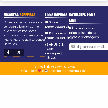
ENCONTRA
BARREIRAS
LINKS RÁPIDOS
NOVIDADES POR E-
MAIL
O melhor de Barreiras num
Sobre
só lugar! Dicas, onde ir, o
EncontraBarreiras
Receba grátis as
que fazer, as melhores
principais notícias,
Fale com o
empresas, locais, serviços e
dicas e promoções
EncontraBarreiras
muito mais no guia Encontra
Barreiras.
ANUNCIE
:
Com
destaque
|
Grátis
Termos
|
Privacidade
|
Sitemap
Criado com
e
pelo time do EncontraBrasil