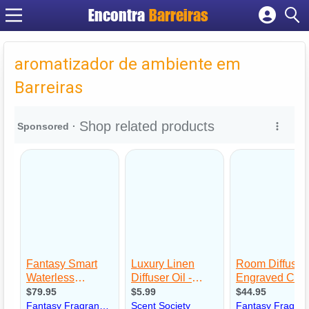
Encontra
Barreiras
Cadastrar empresa
Fazer login
aromatizador de ambiente em
Criar conta
Barreiras