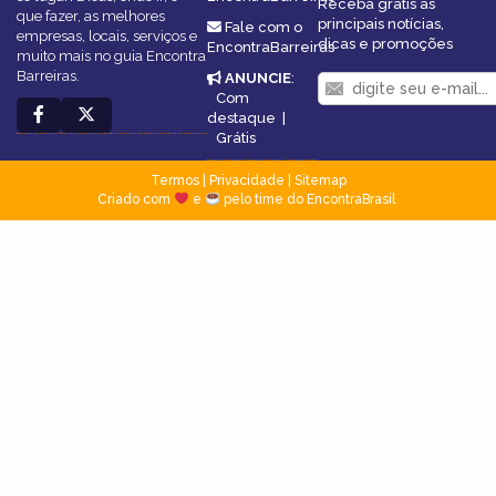
Receba grátis as
que fazer, as melhores
principais notícias,
Fale com o
empresas, locais, serviços e
dicas e promoções
EncontraBarreiras
muito mais no guia Encontra
Barreiras.
ANUNCIE
:
Com
destaque
|
Grátis
Termos
|
Privacidade
|
Sitemap
Criado com
e
pelo time do EncontraBrasil