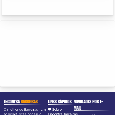
ENCONTRA
BARREIRAS
LINKS RÁPIDOS
NOVIDADES POR E-
MAIL
O melhor de Barreiras num
Sobre
só lugar! Dicas, onde ir, o
EncontraBarreiras