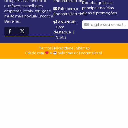
só lugar! Dicas, onde ir, o
EncontraBarreiras
Receba grátis as
que fazer, as melhores
principais notícias,
Fale com o
empresas, locais, serviços e
dicas e promoções
EncontraBarreiras
muito mais no guia Encontra
Barreiras.
ANUNCIE
:
Com
destaque
|
Grátis
Termos
|
Privacidade
|
Sitemap
Criado com
e
pelo time do EncontraBrasil