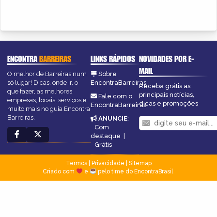
ENCONTRA
BARREIRAS
LINKS RÁPIDOS
NOVIDADES POR E-
MAIL
O melhor de Barreiras num
Sobre
só lugar! Dicas, onde ir, o
EncontraBarreiras
Receba grátis as
que fazer, as melhores
principais notícias,
Fale com o
empresas, locais, serviços e
dicas e promoções
EncontraBarreiras
muito mais no guia Encontra
Barreiras.
ANUNCIE
:
Com
destaque
|
Grátis
Termos
|
Privacidade
|
Sitemap
Criado com
e
pelo time do EncontraBrasil