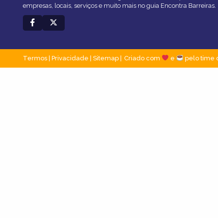
empresas, locais, serviços e muito mais no guia Encontra Barreiras.
Termos
|
Privacidade
|
Sitemap
Criado com
e
pelo time 