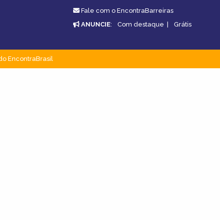
Fale com o EncontraBarreiras
ANUNCIE
:
Com destaque
|
Grátis
do EncontraBrasil