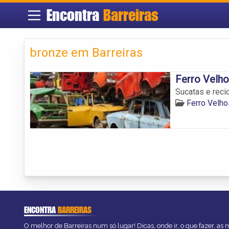
Encontra
Barreiras
bronze em Barreiras
Ferro Velho
Sucatas e reci
Ferro Velho
ENCONTRA
BARREIRAS
O melhor de Barreiras num só lugar! Dicas, onde ir, o que fazer, as