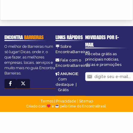
ENCONTRA
BARREIRAS
LINKS RÁPIDOS
NOVIDADES POR E-
MAIL
O melhor de Barreiras num
Sobre
só lugar! Dicas, onde ir, o
EncontraBarreiras
Receba grátis as
que fazer, as melhores
principais notícias,
Fale com o
empresas, locais, serviços e
dicas e promoções
EncontraBarreiras
muito mais no guia Encontra
Barreiras.
ANUNCIE
:
Com
destaque
|
Grátis
Termos
|
Privacidade
|
Sitemap
Criado com
e
pelo time do EncontraBrasil