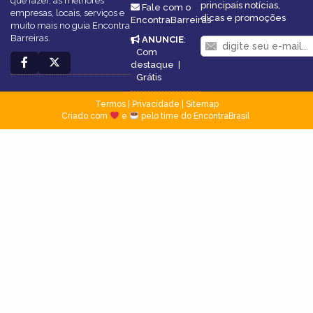
que fazer, as melhores
principais notícias,
Fale com o
empresas, locais, serviços e
dicas e promoções
EncontraBarreiras
muito mais no guia Encontra
Barreiras.
ANUNCIE
:
Com
destaque
|
Grátis
Termos
|
Privacidade
|
Sitemap
Criado com
e
pelo time do EncontraBrasil