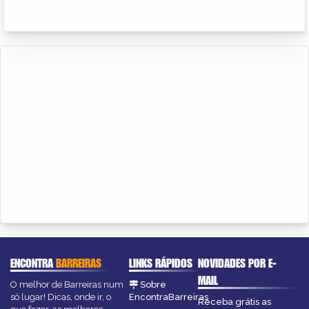
ENCONTRA
BARREIRAS
LINKS RÁPIDOS
NOVIDADES POR E-
MAIL
O melhor de Barreiras num
Sobre
só lugar! Dicas, onde ir, o
EncontraBarreiras
Receba grátis as