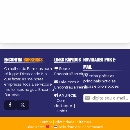
ENCONTRA
BARREIRAS
LINKS RÁPIDOS
NOVIDADES POR E-
MAIL
O melhor de Barreiras num
Sobre
só lugar! Dicas, onde ir, o
EncontraBarreiras
Receba grátis as
que fazer, as melhores
principais notícias,
Fale com o
empresas, locais, serviços e
dicas e promoções
EncontraBarreiras
muito mais no guia Encontra
Barreiras.
ANUNCIE
:
Com
destaque
|
Grátis
Termos
|
Privacidade
|
Sitemap
Criado com
e
pelo time do EncontraBrasil