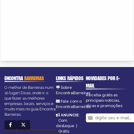
ENCONTRA
BARREIRAS
LINKS RÁPIDOS
NOVIDADES POR E-
MAIL
O melhor de Barreiras num
Sobre
só lugar! Dicas, onde ir, o
EncontraBarreiras
Receba grátis as
que fazer, as melhores
principais notícias,
Fale com o
empresas, locais, serviços e
dicas e promoções
EncontraBarreiras
muito mais no guia Encontra
Barreiras.
ANUNCIE
:
Com
destaque
|
Grátis