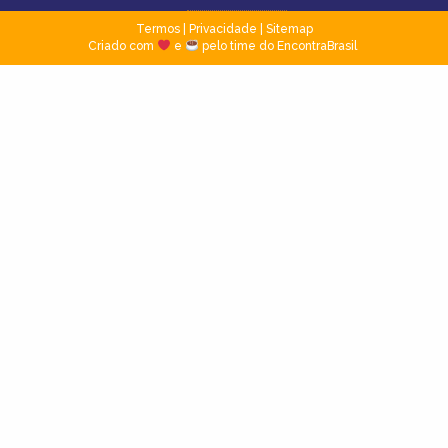
Termos
|
Privacidade
|
Sitemap
Criado com
e
pelo time do EncontraBrasil