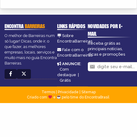
ENCONTRA
BARREIRAS
LINKS RÁPIDOS
NOVIDADES POR E-
MAIL
O melhor de Barreiras num
Sobre
só lugar! Dicas, onde ir, o
EncontraBarreiras
Receba grátis as
que fazer, as melhores
principais notícias,
Fale com o
empresas, locais, serviços e
dicas e promoções
EncontraBarreiras
muito mais no guia Encontra
Barreiras.
ANUNCIE
:
Com
destaque
|
Grátis
Termos
|
Privacidade
|
Sitemap
Criado com
e
pelo time do EncontraBrasil