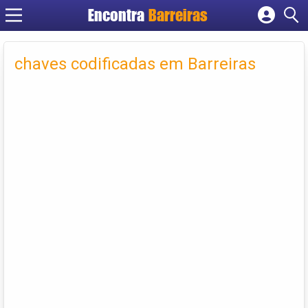
Encontra
Barreiras
Cadastrar empresa
Fazer login
chaves codificadas em Barreiras
Criar conta