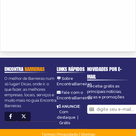
ENCONTRA
BARREIRAS
LINKS RÁPIDOS
NOVIDADES POR E-
MAIL
O melhor de Barreiras num
Sobre
só lugar! Dicas, onde ir, o
EncontraBarreiras
Receba grátis as
que fazer, as melhores
principais notícias,
Fale com o
empresas, locais, serviços e
dicas e promoções
EncontraBarreiras
muito mais no guia Encontra
Barreiras.
ANUNCIE
:
Com
destaque
|
Grátis
Termos
|
Privacidade
|
Sitemap