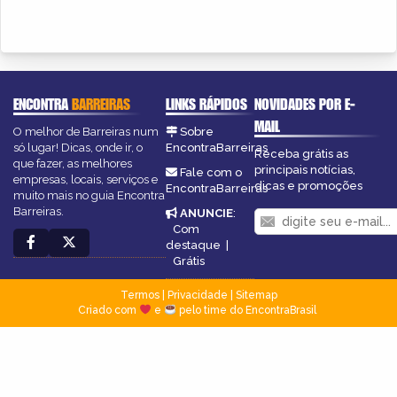
ENCONTRA
BARREIRAS
LINKS RÁPIDOS
NOVIDADES POR E-
MAIL
O melhor de Barreiras num
Sobre
só lugar! Dicas, onde ir, o
EncontraBarreiras
Receba grátis as
que fazer, as melhores
principais notícias,
Fale com o
empresas, locais, serviços e
dicas e promoções
EncontraBarreiras
muito mais no guia Encontra
Barreiras.
ANUNCIE
:
Com
destaque
|
Grátis
Termos
|
Privacidade
|
Sitemap
Criado com
e
pelo time do EncontraBrasil