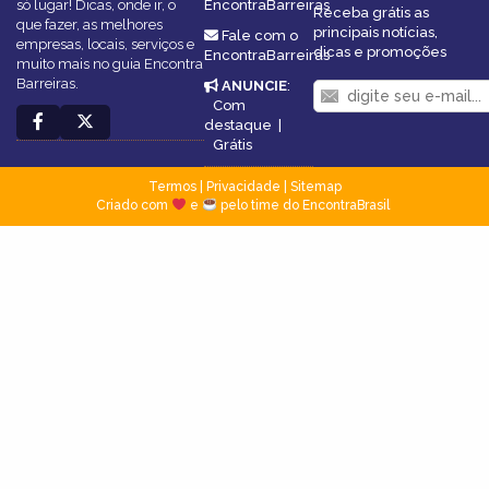
só lugar! Dicas, onde ir, o
EncontraBarreiras
Receba grátis as
que fazer, as melhores
principais notícias,
Fale com o
empresas, locais, serviços e
dicas e promoções
EncontraBarreiras
muito mais no guia Encontra
Barreiras.
ANUNCIE
:
Com
destaque
|
Grátis
Termos
|
Privacidade
|
Sitemap
Criado com
e
pelo time do EncontraBrasil