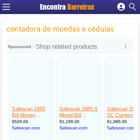
Encontra
Barreiras
Cadastrar empresa
Fazer login
contadora de moedas e cédulas
Criar conta