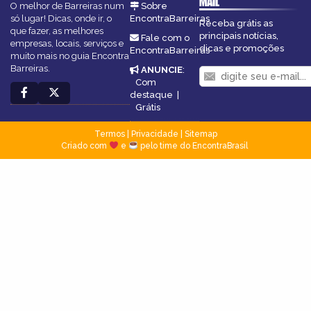
MAIL
O melhor de Barreiras num
Sobre
só lugar! Dicas, onde ir, o
EncontraBarreiras
Receba grátis as
que fazer, as melhores
principais notícias,
Fale com o
empresas, locais, serviços e
dicas e promoções
EncontraBarreiras
muito mais no guia Encontra
Barreiras.
ANUNCIE
:
Com
destaque
|
Grátis
Termos
|
Privacidade
|
Sitemap
Criado com
e
pelo time do EncontraBrasil