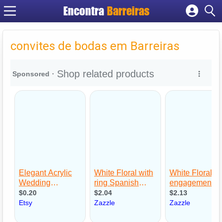
Encontra
Barreiras
Cadastrar empresa
Fazer login
convites de bodas em Barreiras
Criar conta