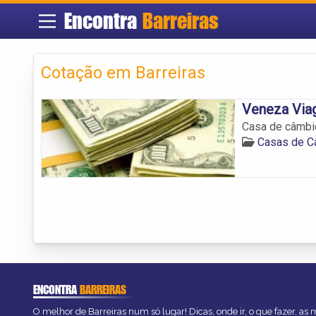
Encontra
Barreiras
Cotação em Barreiras
Veneza Via
Casa de câmbio
Casas de C
ENCONTRA
BARREIRAS
O melhor de Barreiras num só lugar! Dicas, onde ir, o que fazer, as