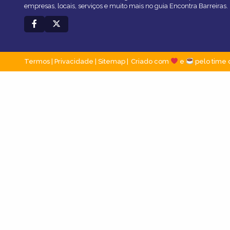
empresas, locais, serviços e muito mais no guia Encontra Barreiras.
Termos
|
Privacidade
|
Sitemap
Criado com
e
pelo time 