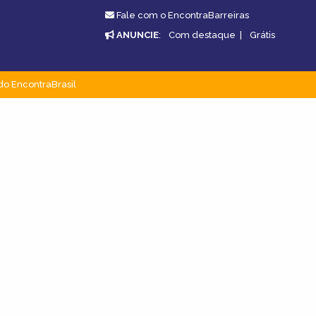
Fale com o EncontraBarreiras
ANUNCIE
:
Com destaque
|
Grátis
do EncontraBrasil