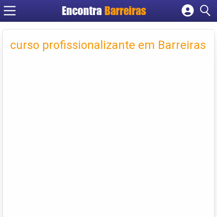
Encontra
Barreiras
Cadastrar empresa
Fazer login
curso profissionalizante em Barreiras
Criar conta