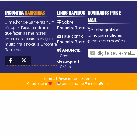
ENCONTRA
BARREIRAS
LINKS RÁPIDOS
NOVIDADES POR E-
MAIL
O melhor de Barreiras num
Sobre
só lugar! Dicas, onde ir, o
EncontraBarreiras
Receba grátis as
que fazer, as melhores
principais notícias,
Fale com o
empresas, locais, serviços e
dicas e promoções
EncontraBarreiras
muito mais no guia Encontra
Barreiras.
ANUNCIE
:
Com
destaque
|
Grátis
Termos
|
Privacidade
|
Sitemap
Criado com
e
pelo time do EncontraBrasil