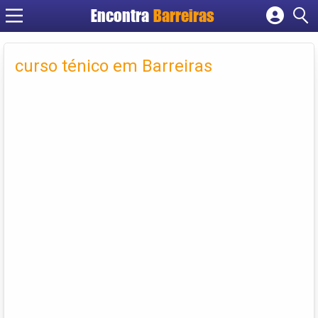
Encontra
Barreiras
Cadastrar empresa
Fazer login
curso ténico em Barreiras
Criar conta