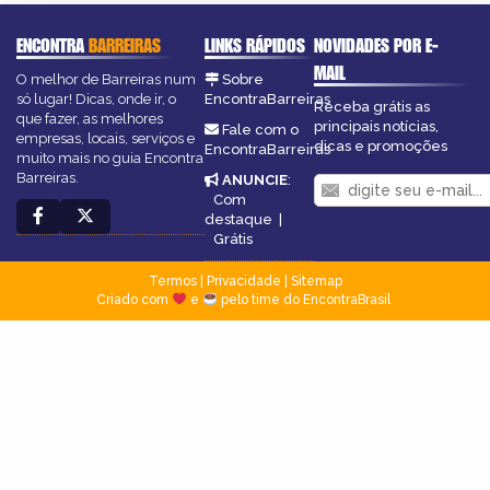
ENCONTRA
BARREIRAS
LINKS RÁPIDOS
NOVIDADES POR E-
MAIL
O melhor de Barreiras num
Sobre
só lugar! Dicas, onde ir, o
EncontraBarreiras
Receba grátis as
que fazer, as melhores
principais notícias,
Fale com o
empresas, locais, serviços e
dicas e promoções
EncontraBarreiras
muito mais no guia Encontra
Barreiras.
ANUNCIE
:
Com
destaque
|
Grátis
Termos
|
Privacidade
|
Sitemap
Criado com
e
pelo time do EncontraBrasil