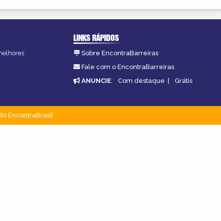
LINKS RÁPIDOS
 melhores
Sobre EncontraBarreiras
Fale com o EncontraBarreiras
ANUNCIE
:
Com destaque
|
Grátis
do EncontraBrasil