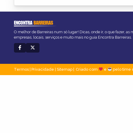
ENCONTRA
BARREIRAS
O melhor de Barreiras num só lugar! Dicas, onde ir, o que fazer, as
empresas, locais, serviços e muito mais no guia Encontra Barreiras.
Termos
|
Privacidade
|
Sitemap
Criado com
e
pelo time 