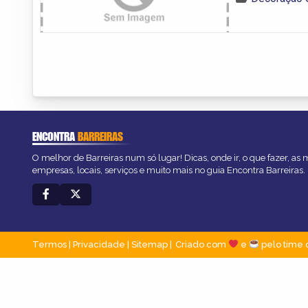
ENCONTRA
BARREIRAS
O melhor de Barreiras num só lugar! Dicas, onde ir, o que fazer, as
empresas, locais, serviços e muito mais no guia Encontra Barreiras.
Termos
|
Privacidade
|
Sitemap
Criado com
e
pelo time 