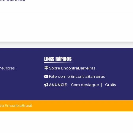
LINKS RÁPIDOS
 melhores
Sobre EncontraBarreiras
Fale com o EncontraBarreiras
ANUNCIE
:
Com destaque
|
Grátis
do EncontraBrasil