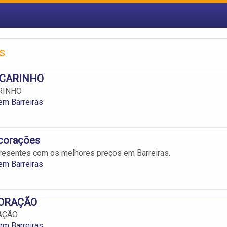
s
 CARINHO
RINHO
em Barreiras
corações
resentes com os melhores preços em Barreiras.
em Barreiras
CORAÇÃO
AÇÃO
em Barreiras