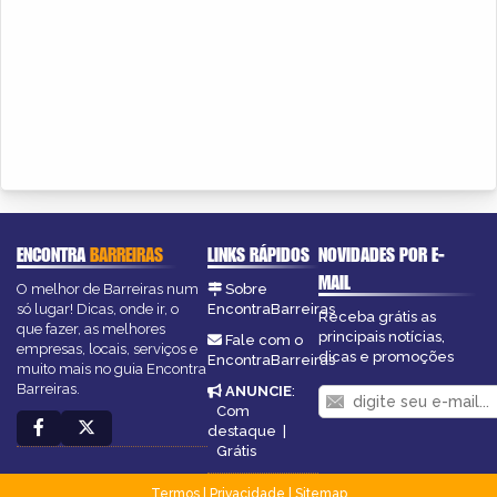
ENCONTRA
BARREIRAS
LINKS RÁPIDOS
NOVIDADES POR E-
MAIL
O melhor de Barreiras num
Sobre
só lugar! Dicas, onde ir, o
EncontraBarreiras
Receba grátis as
que fazer, as melhores
principais notícias,
Fale com o
empresas, locais, serviços e
dicas e promoções
EncontraBarreiras
muito mais no guia Encontra
Barreiras.
ANUNCIE
:
Com
destaque
|
Grátis
Termos
|
Privacidade
|
Sitemap