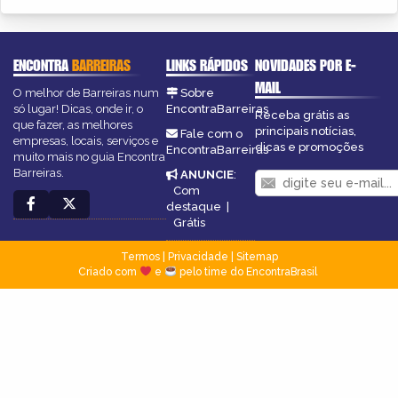
ENCONTRA
BARREIRAS
LINKS RÁPIDOS
NOVIDADES POR E-
MAIL
O melhor de Barreiras num
Sobre
só lugar! Dicas, onde ir, o
EncontraBarreiras
Receba grátis as
que fazer, as melhores
principais notícias,
Fale com o
empresas, locais, serviços e
dicas e promoções
EncontraBarreiras
muito mais no guia Encontra
Barreiras.
ANUNCIE
:
Com
destaque
|
Grátis
Termos
|
Privacidade
|
Sitemap
Criado com
e
pelo time do EncontraBrasil