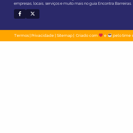
empresas, locais, serviços e muito mais no guia Encontra Barreiras.
Termos
|
Privacidade
|
Sitemap
Criado com
e
pelo time 