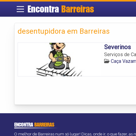
Encontra
Barreiras
desentupidora em Barreiras
Severinos
Serviços de C
Caça Vazam
ENCONTRA
BARREIRAS
O melhor de Barreiras num só lugar! Dicas, onde ir, o que fazer, as