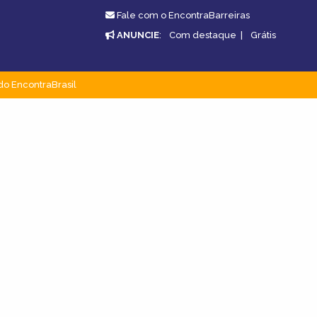
Fale com o EncontraBarreiras
ANUNCIE
:
Com destaque
|
Grátis
do EncontraBrasil