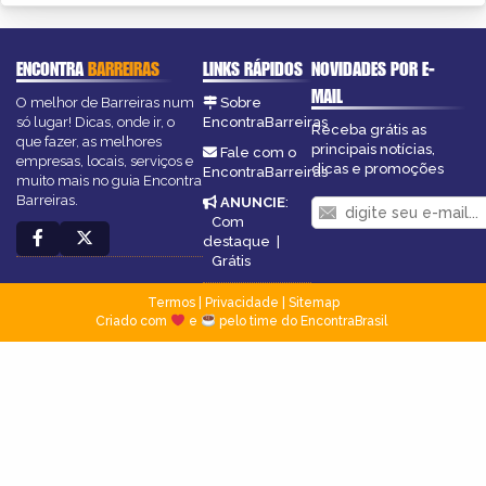
ENCONTRA
BARREIRAS
LINKS RÁPIDOS
NOVIDADES POR E-
MAIL
O melhor de Barreiras num
Sobre
só lugar! Dicas, onde ir, o
EncontraBarreiras
Receba grátis as
que fazer, as melhores
principais notícias,
Fale com o
empresas, locais, serviços e
dicas e promoções
EncontraBarreiras
muito mais no guia Encontra
Barreiras.
ANUNCIE
:
Com
destaque
|
Grátis
Termos
|
Privacidade
|
Sitemap
Criado com
e
pelo time do EncontraBrasil