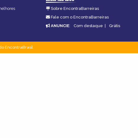
 melhores
Sobre EncontraBarreiras
Fale com o EncontraBarreiras
ANUNCIE
:
Com destaque
|
Grátis
do EncontraBrasil