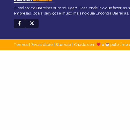
O melhor de Barreiras num só lugar! Dicas, onde ir, o que fazer, as
empresas, locais, serviços e muito mais no guia Encontra Barreiras.
Termos
|
Privacidade
|
Sitemap
Criado com
e
pelo time 