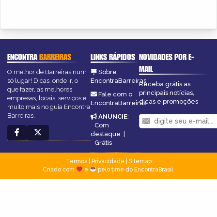
ENCONTRA
BARREIRAS
LINKS RÁPIDOS
NOVIDADES POR E-
MAIL
O melhor de Barreiras num
Sobre
só lugar! Dicas, onde ir, o
EncontraBarreiras
Receba grátis as
que fazer, as melhores
principais notícias,
Fale com o
empresas, locais, serviços e
dicas e promoções
EncontraBarreiras
muito mais no guia Encontra
Barreiras.
ANUNCIE
:
Com
destaque
|
Grátis
Termos
|
Privacidade
|
Sitemap
Criado com
e
pelo time do EncontraBrasil