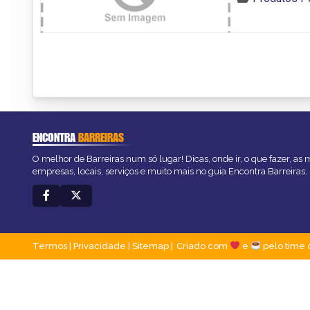
ENCONTRA
BARREIRAS
O melhor de Barreiras num só lugar! Dicas, onde ir, o que fazer, as
empresas, locais, serviços e muito mais no guia Encontra Barreiras.
Termos
|
Privacidade
|
Sitemap
Criado com
e
pelo time 