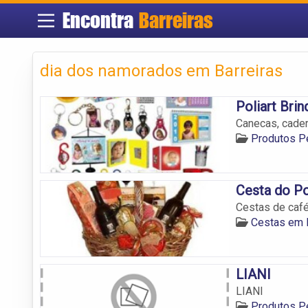
Encontra
Barreiras
dia dos namorados em Barreiras
Poliart Brin
Canecas, cader
Produtos P
Cesta do P
Cestas de café
Cestas em B
LIANI
LIANI
Produtos P