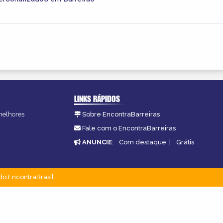
LINKS RÁPIDOS
 melhores
Sobre EncontraBarreiras
Fale com o EncontraBarreiras
ANUNCIE
:
Com destaque
|
Grátis
do EncontraBrasil