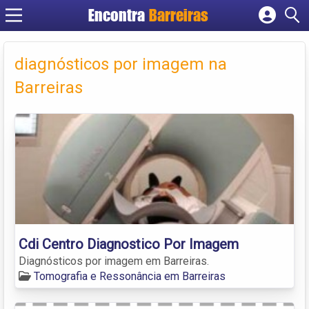
Encontra
Barreiras
Cadastrar empresa
Fazer login
diagnósticos por imagem na
Criar conta
Barreiras
Cdi Centro Diagnostico Por Imagem
Diagnósticos por imagem em Barreiras.
Tomografia e Ressonância em Barreiras