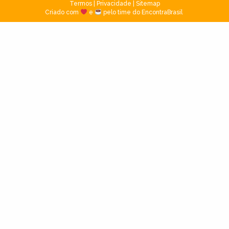
Termos
|
Privacidade
|
Sitemap
Criado com
e
pelo time do EncontraBrasil