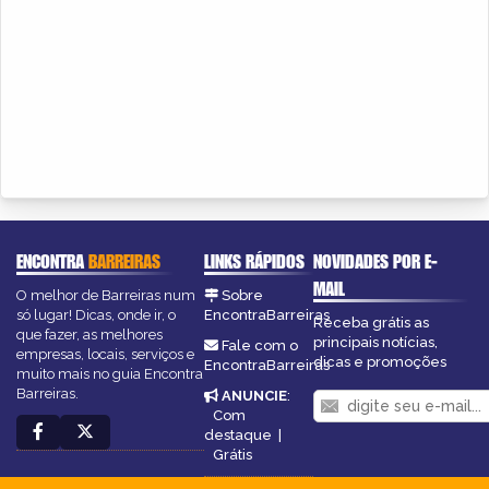
ENCONTRA
BARREIRAS
LINKS RÁPIDOS
NOVIDADES POR E-
MAIL
O melhor de Barreiras num
Sobre
só lugar! Dicas, onde ir, o
EncontraBarreiras
Receba grátis as
que fazer, as melhores
principais notícias,
Fale com o
empresas, locais, serviços e
dicas e promoções
EncontraBarreiras
muito mais no guia Encontra
Barreiras.
ANUNCIE
:
Com
destaque
|
Grátis