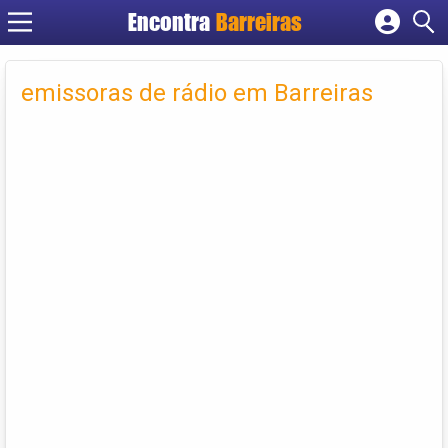
Encontra
Barreiras
Cadastrar empresa
Fazer login
emissoras de rádio em Barreiras
Criar conta