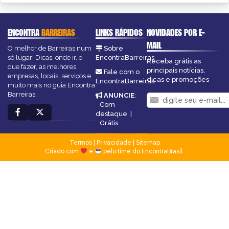
ENCONTRA
BARREIRAS
LINKS RÁPIDOS
NOVIDADES POR E-
MAIL
O melhor de Barreiras num
Sobre
só lugar! Dicas, onde ir, o
EncontraBarreiras
Receba grátis as
que fazer, as melhores
principais notícias,
Fale com o
empresas, locais, serviços e
dicas e promoções
EncontraBarreiras
muito mais no guia Encontra
Barreiras.
ANUNCIE
:
Com
destaque
|
Grátis
Termos
|
Privacidade
|
Sitemap
Criado com
e
pelo time do EncontraBrasil