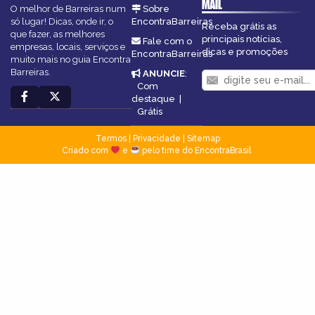
MAIL
O melhor de Barreiras num
Sobre
só lugar! Dicas, onde ir, o
EncontraBarreiras
Receba grátis as
que fazer, as melhores
principais notícias,
Fale com o
empresas, locais, serviços e
dicas e promoções
EncontraBarreiras
muito mais no guia Encontra
Barreiras.
ANUNCIE
:
Com
destaque
|
Grátis
Termos
|
Privacidade
|
Sitemap
Criado com
e
pelo time do EncontraBrasil