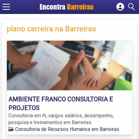
Encontra
Barreiras
Cadastrar empresa
Fazer login
plano carreira na Barreiras
Criar conta
AMBIENTE FRANCO CONSULTORIA E
PROJETOS
Consultoria em rh, cargos salários, desempenho,
pesquisa e treinamentos em Barreiras.
Consultoria de Recursos Humanos em Barreiras