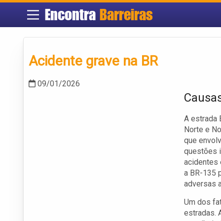
Encontra
Barreiras
Acidente grave na BR
09/01/2026
Causas
A estrada 
Norte e No
que envolv
questões 
acidentes
a BR-135 p
adversas 
Um dos fat
estradas. 