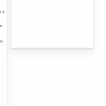
r a
de
to