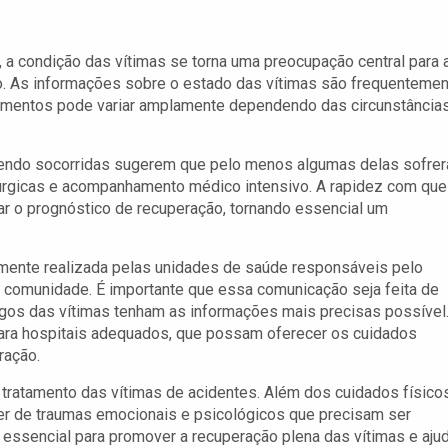
a condição das vítimas se torna uma preocupação central para 
. As informações sobre o estado das vítimas são frequenteme
rimentos pode variar amplamente dependendo das circunstância
sendo socorridas sugerem que pelo menos algumas delas sofre
rúrgicas e acompanhamento médico intensivo. A rapidez com que
ar o prognóstico de recuperação, tornando essencial um
mente realizada pelas unidades de saúde responsáveis pelo
 comunidade. É importante que essa comunicação seja feita de
migos das vítimas tenham as informações mais precisas possível
 para hospitais adequados, que possam oferecer os cuidados
ração.
tratamento das vítimas de acidentes. Além dos cuidados físicos
r de traumas emocionais e psicológicos que precisam ser
 essencial para promover a recuperação plena das vítimas e aju