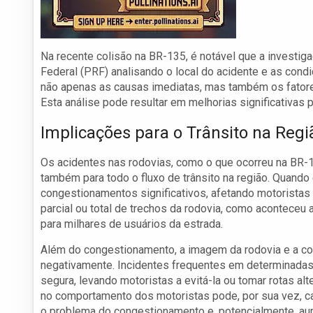
Na recente colisão na BR-135, é notável que a investi
Federal (PRF) analisando o local do acidente e as cond
não apenas as causas imediatas, mas também os fatore
Esta análise pode resultar em melhorias significativas p
Implicações para o Trânsito na Regi
Os acidentes nas rodovias, como o que ocorreu na BR-1
também para todo o fluxo de trânsito na região. Quan
congestionamentos significativos, afetando motoristas 
parcial ou total de trechos da rodovia, como aconteceu
para milhares de usuários da estrada.
Além do congestionamento, a imagem da rodovia e a c
negativamente. Incidentes frequentes em determinadas
segura, levando motoristas a evitá-la ou tomar rotas a
no comportamento dos motoristas pode, por sua vez, c
o problema do congestionamento e, potencialmente, au