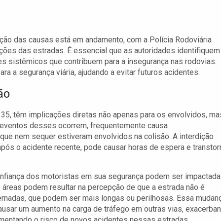
gação das causas está em andamento, com a Polícia Rodoviária
ições das estradas. É essencial que as autoridades identifiquem
s sistêmicos que contribuem para a insegurança nas rodovias.
ara a segurança viária, ajudando a evitar futuros acidentes.
ão
35, têm implicações diretas não apenas para os envolvidos, ma
do eventos desses ocorrem, frequentemente causa
que nem sequer estiveram envolvidos na colisão. A interdição
 após o acidente recente, pode causar horas de espera e transtor
onfiança dos motoristas em sua segurança podem ser impactad
 áreas podem resultar na percepção de que a estrada não é
lternadas, que podem ser mais longas ou perilhosas. Essa mudan
ausar um aumento na carga de tráfego em outras vias, exacerba
mentando o risco de novos acidentes nessas estradas