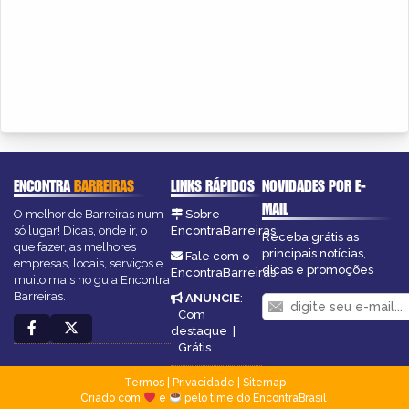
ENCONTRA
BARREIRAS
LINKS RÁPIDOS
NOVIDADES POR E-
MAIL
O melhor de Barreiras num
Sobre
só lugar! Dicas, onde ir, o
EncontraBarreiras
Receba grátis as
que fazer, as melhores
principais notícias,
Fale com o
empresas, locais, serviços e
dicas e promoções
EncontraBarreiras
muito mais no guia Encontra
Barreiras.
ANUNCIE
:
Com
destaque
|
Grátis
Termos
|
Privacidade
|
Sitemap
Criado com
e
pelo time do EncontraBrasil