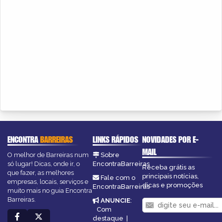
ENCONTRA
BARREIRAS
LINKS RÁPIDOS
NOVIDADES POR E-
MAIL
O melhor de Barreiras num
Sobre
só lugar! Dicas, onde ir, o
EncontraBarreiras
Receba grátis as
que fazer, as melhores
principais notícias,
Fale com o
empresas, locais, serviços e
dicas e promoções
EncontraBarreiras
muito mais no guia Encontra
Barreiras.
ANUNCIE
:
Com
destaque
|