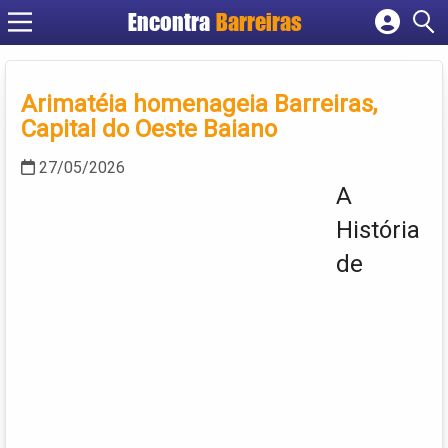
Encontra
Barreiras
Cadastrar empresa
Fazer login
Arimatéia homenageia Barreiras,
Criar conta
Capital do Oeste Baiano
27/05/2026
A
História
de