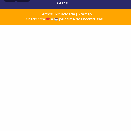
Grátis
Termos
|
Privacidade
|
Sitemap
Criado com
e
pelo time do EncontraBrasil