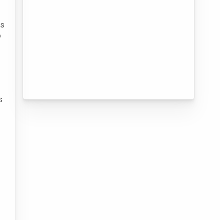
as
o
s