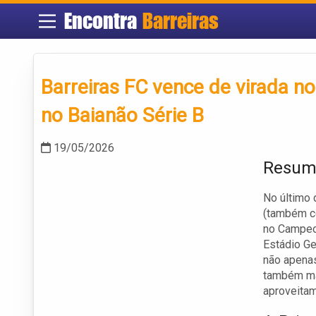
Encontra
Barreiras
Barreiras FC vence de virada n
no Baianão Série B
19/05/2026
Resumo
No último 
(também c
no Campeon
Estádio Ge
não apenas
também man
aproveitam