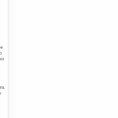
e.
o
ais
ra,
o