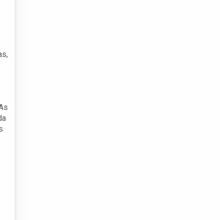
as,
 As
da
s