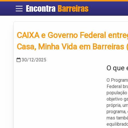
Encontra
Barreiras
CAIXA e Governo Federal entr
Casa, Minha Vida em Barreiras 
30/12/2025
O que 
O Programa
Federal br
população 
objetivo g
própria, u
programa, 
mas també
equilibrado