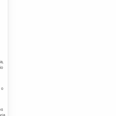
a,
io
 o
os
ria