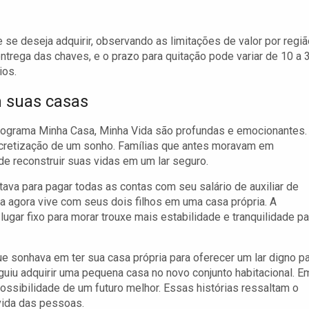
se deseja adquirir, observando as limitações de valor por regiã
trega das chaves, e o prazo para quitação pode variar de 10 a 
ios.
m suas casas
Programa Minha Casa, Minha Vida são profundas e emocionantes.
cretização de um sonho. Famílias que antes moravam em
de reconstruir suas vidas em um lar seguro.
ava para pagar todas as contas com seu salário de auxiliar de
a agora vive com seus dois filhos em uma casa própria. A
 lugar fixo para morar trouxe mais estabilidade e tranquilidade pa
ue sonhava em ter sua casa própria para oferecer um lar digno p
guiu adquirir uma pequena casa no novo conjunto habitacional. E
ssibilidade de um futuro melhor. Essas histórias ressaltam o
vida das pessoas.