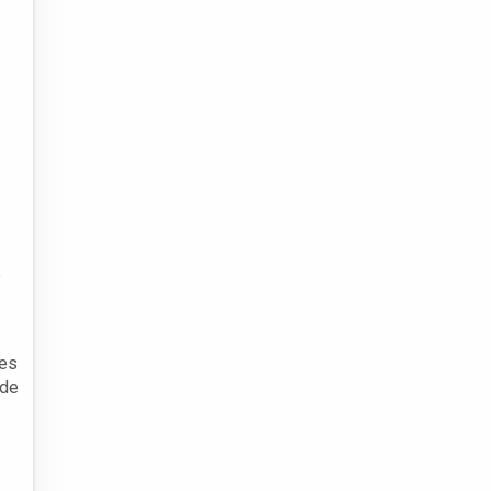
e
ões
 de