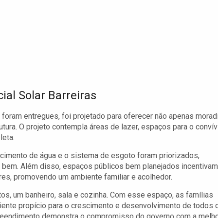
ial Solar Barreiras
 foram entregues, foi projetado para oferecer não apenas moradi
tura. O projeto contempla áreas de lazer, espaços para o convív
leta.
ecimento de água e o sistema de esgoto foram priorizados,
r bem. Além disso, espaços públicos bem planejados incentivam
res, promovendo um ambiente familiar e acolhedor.
os, um banheiro, sala e cozinha. Com esse espaço, as famílias
ente propício para o crescimento e desenvolvimento de todos 
preendimento demonstra o compromisso do governo com a melho