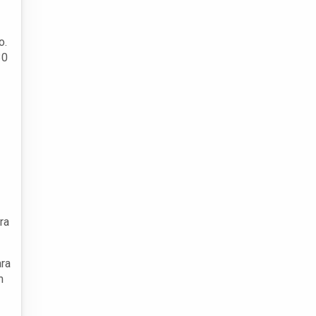
o.
30
ra
ara
m