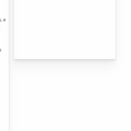
, e
m
s