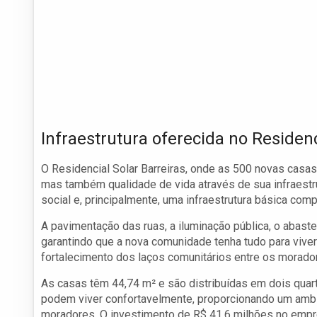
Infraestrutura oferecida no Residenc
O Residencial Solar Barreiras, onde as 500 novas casas
mas também qualidade de vida através de sua infraestru
social e, principalmente, uma infraestrutura básica comp
A pavimentação das ruas, a iluminação pública, o abast
garantindo que a nova comunidade tenha tudo para vive
fortalecimento dos laços comunitários entre os morado
As casas têm 44,74 m² e são distribuídas em dois quart
podem viver confortavelmente, proporcionando um ambi
moradores. O investimento de R$ 41,6 milhões no em