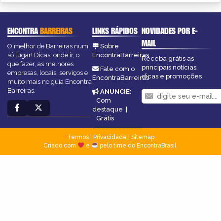
ENCONTRA
BARREIRAS
LINKS RÁPIDOS
NOVIDADES POR E-
MAIL
O melhor de Barreiras num
Sobre
só lugar! Dicas, onde ir, o
EncontraBarreiras
Receba grátis as
que fazer, as melhores
principais notícias,
Fale com o
empresas, locais, serviços e
dicas e promoções
EncontraBarreiras
muito mais no guia Encontra
Barreiras.
ANUNCIE
:
Com
destaque
|
Grátis
Termos
|
Privacidade
|
Sitemap
Criado com
e
pelo time do EncontraBrasil