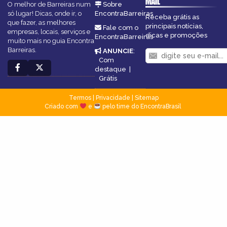
MAIL
O melhor de Barreiras num
Sobre
só lugar! Dicas, onde ir, o
EncontraBarreiras
Receba grátis as
que fazer, as melhores
principais notícias,
Fale com o
empresas, locais, serviços e
dicas e promoções
EncontraBarreiras
muito mais no guia Encontra
Barreiras.
ANUNCIE
:
Com
destaque
|
Grátis
Termos
|
Privacidade
|
Sitemap
Criado com
e
pelo time do EncontraBrasil