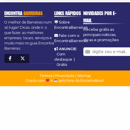
ENCONTRA
BARREIRAS
LINKS RÁPIDOS
NOVIDADES POR E-
MAIL
O melhor de Barreiras num
Sobre
só lugar! Dicas, onde ir, o
EncontraBarreiras
Receba grátis as
que fazer, as melhores
principais notícias,
Fale com o
empresas, locais, serviços e
dicas e promoções
EncontraBarreiras
muito mais no guia Encontra
Barreiras.
ANUNCIE
:
Com
destaque
|
Grátis
Termos
|
Privacidade
|
Sitemap
Criado com
e
pelo time do EncontraBrasil