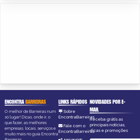
ENCONTRA
BARREIRAS
LINKS RÁPIDOS
NOVIDADES POR E-
MAIL
O melhor de Barreiras num
Sobre
só lugar! Dicas, onde ir, o
EncontraBarreiras
Receba grátis as
que fazer, as melhores
principais notícias,
Fale com o
empresas, locais, serviços e
dicas e promoções
EncontraBarreiras
muito mais no guia Encontra
Barreiras.