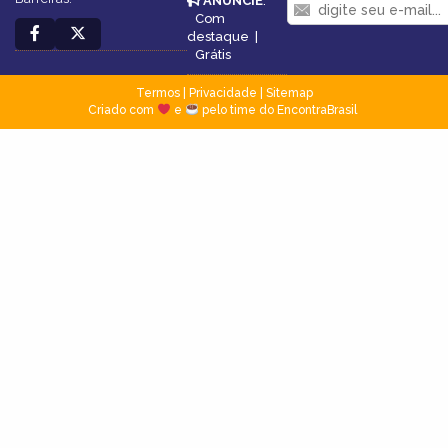
ANUNCIE
:
Com
destaque
|
Grátis
Termos
|
Privacidade
|
Sitemap
Criado com
e
pelo time do EncontraBrasil