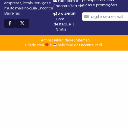
Fale com o
empresas, locais, serviços e
dicas e promoções
EncontraBarreiras
muito mais no guia Encontra
Barreiras.
ANUNCIE
:
Com
destaque
|
Grátis
Termos
|
Privacidade
|
Sitemap
Criado com
e
pelo time do EncontraBrasil