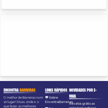
ENCONTRA
BARREIRAS
LINKS RÁPIDOS
NOVIDADES POR E-
MAIL
O melhor de Barreiras num
Sobre
só lugar! Dicas, onde ir, o
EncontraBarreiras
Receba grátis as
que fazer, as melhores
principais notícias,