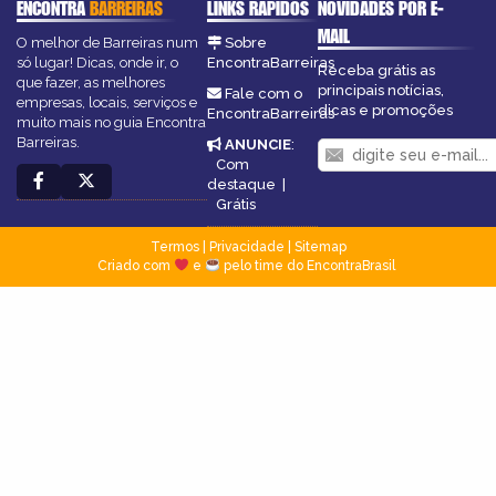
ENCONTRA
BARREIRAS
LINKS RÁPIDOS
NOVIDADES POR E-
MAIL
O melhor de Barreiras num
Sobre
só lugar! Dicas, onde ir, o
EncontraBarreiras
Receba grátis as
que fazer, as melhores
principais notícias,
Fale com o
empresas, locais, serviços e
dicas e promoções
EncontraBarreiras
muito mais no guia Encontra
Barreiras.
ANUNCIE
:
Com
destaque
|
Grátis
Termos
|
Privacidade
|
Sitemap
Criado com
e
pelo time do EncontraBrasil