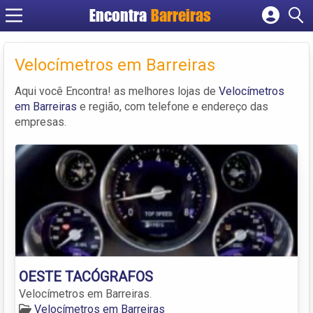
Encontra
Barreiras
Cadastrar empresa
Fazer login
Velocímetros em Barreiras
Criar conta
Aqui você Encontra! as melhores lojas de
Velocímetros
em Barreiras
e região, com telefone e endereço das
empresas.
OESTE TACÓGRAFOS
Velocímetros em Barreiras.
Velocímetros em Barreiras