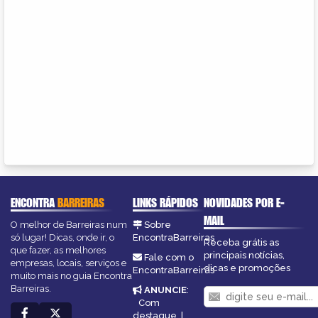
ENCONTRA
BARREIRAS
LINKS RÁPIDOS
NOVIDADES POR E-
MAIL
O melhor de Barreiras num
Sobre
só lugar! Dicas, onde ir, o
EncontraBarreiras
Receba grátis as
que fazer, as melhores
principais notícias,
Fale com o
empresas, locais, serviços e
dicas e promoções
EncontraBarreiras
muito mais no guia Encontra
Barreiras.
ANUNCIE
:
Com
destaque
|