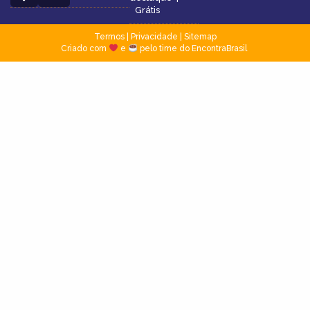
Grátis
Termos
|
Privacidade
|
Sitemap
Criado com
e
pelo time do EncontraBrasil