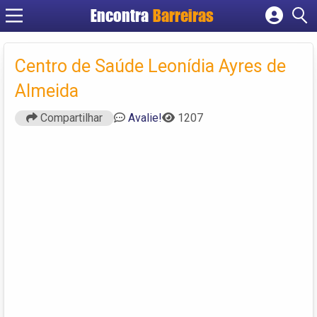
Encontra
Barreiras
Cadastrar empresa
Fazer login
Centro de Saúde Leonídia Ayres de
Criar conta
Almeida
Compartilhar
Avalie!
1207