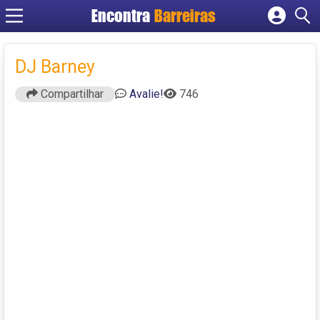
Encontra
Barreiras
Cadastrar empresa
Fazer login
DJ Barney
Criar conta
Compartilhar
Avalie!
746