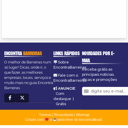
ENCONTRA
BARREIRAS
LINKS RÁPIDOS
NOVIDADES POR E-
MAIL
O melhor de Barreiras num
Sobre
só lugar! Dicas, onde ir, o
EncontraBarreiras
Receba grátis as
que fazer, as melhores
principais notícias,
Fale com o
empresas, locais, serviços e
dicas e promoções
EncontraBarreiras
muito mais no guia Encontra
Barreiras.
ANUNCIE
:
Com
destaque
|
Grátis
Termos
|
Privacidade
|
Sitemap
Criado com
e
pelo time do EncontraBrasil