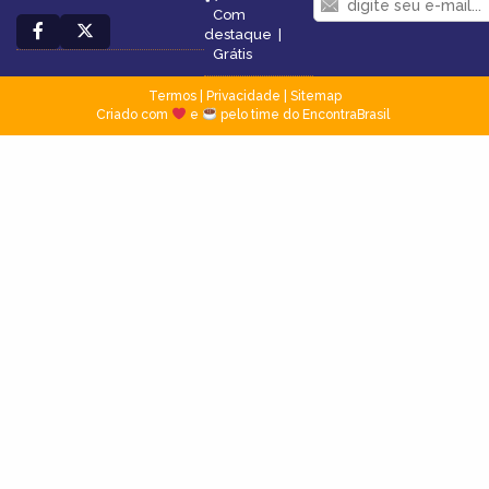
Com
destaque
|
Grátis
Termos
|
Privacidade
|
Sitemap
Criado com
e
pelo time do EncontraBrasil