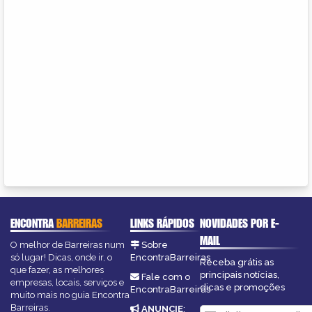
ENCONTRA
BARREIRAS
LINKS RÁPIDOS
NOVIDADES POR E-
MAIL
O melhor de Barreiras num
Sobre
só lugar! Dicas, onde ir, o
EncontraBarreiras
Receba grátis as
que fazer, as melhores
principais notícias,
Fale com o
empresas, locais, serviços e
dicas e promoções
EncontraBarreiras
muito mais no guia Encontra
Barreiras.
ANUNCIE
: