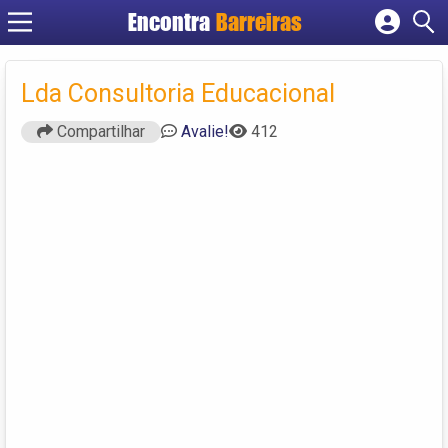
Encontra
Barreiras
Cadastrar empresa
Fazer login
Lda Consultoria Educacional
Criar conta
Compartilhar
Avalie!
412