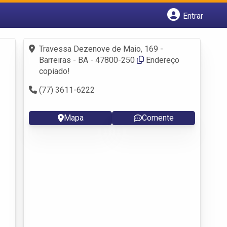
Entrar
Cadastrar empresa
Fazer login
Travessa Dezenove de Maio, 169 -
Criar conta
Barreiras - BA - 47800-250
Endereço
copiado!
(77) 3611-6222
Mapa
Comente